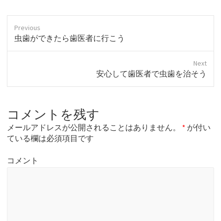
Previous
P
虫歯ができたら歯医者に行こう
r
e
Next
v
N
安心して歯医者で虫歯を治そう
i
e
o
x
u
t
s
コメントを残す
p
p
o
o
メールアドレスが公開されることはありません。
*
が付い
s
s
ている欄は必須項目です
t
t
:
:
コメント